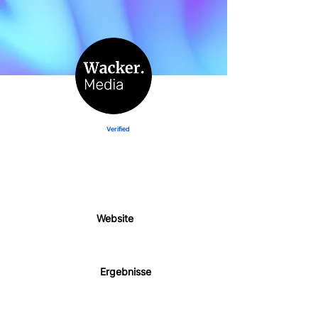
Verified
@wackermedia
Werbeagentur aus Zürich für KMU
Website
Ergebnisse